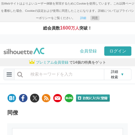
当Webサイトはよりよいユーザー体験を実現するためにCookieを使用しています。これ以降ページ
を遷移した場合、Cookieの設定および使用に同意したことになります。詳細についてはプライバシ
ーポリシーをご覧ください。
詳細
同意
1600
総会員数
万人
突破！
会員登録
ログイン
プレミアム会員登録
で14個の特典をゲット
詳細
▼
検索
同僚