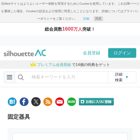
当Webサイトはよりよいユーザー体験を実現するためにCookieを使用しています。これ以降ページ
を遷移した場合、Cookieの設定および使用に同意したことになります。詳細についてはプライバシ
ーポリシーをご覧ください。
詳細
同意
1600
総会員数
万人
突破！
会員登録
ログイン
プレミアム会員登録
で14個の特典をゲット
詳細
▼
検索
固定器具