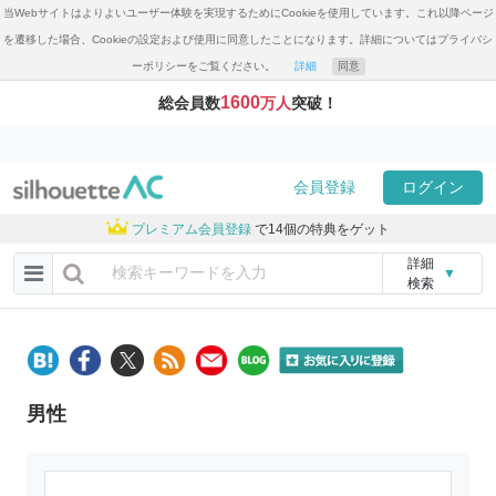
当Webサイトはよりよいユーザー体験を実現するためにCookieを使用しています。これ以降ページ
を遷移した場合、Cookieの設定および使用に同意したことになります。詳細についてはプライバシ
ーポリシーをご覧ください。
詳細
同意
1600
総会員数
万人
突破！
会員登録
ログイン
プレミアム会員登録
で14個の特典をゲット
詳細
▼
検索
男性