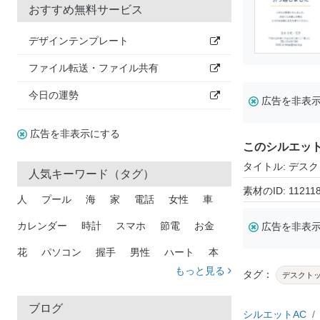
おすすめ無料サービス
デザインテンプレート
ファイル転送・ファイル共有
今日の運勢
広告を非表
広告を非表示にする
このシルエッ
タイトル: デス
人気キーワード（タグ）
素材のID: 11211
人
プール
海
家
電話
女性
車
カレンダー
時計
スマホ
節電
お金
広告を非表
花
パソコン
握手
男性
ハート
本
もっと見る
タグ：
デスクト
矢印
猫
手
メール
トラック
木
犬
吹き出し
カメラ
星
プレゼント
ブログ
シルエットAC