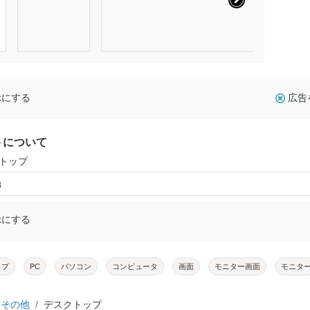
示にする
広告
トについて
クトップ
8
示にする
ップ
PC
パソコン
コンピュータ
画面
モニター画面
モニタ
その他
デスクトップ