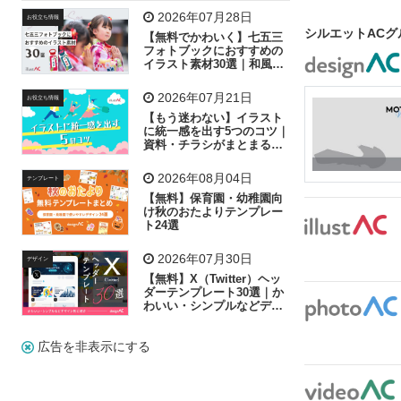
飛行機
グラフ
ビル
魚
家族
書類
2026年07月28日
お役立ち情報
シルエットAC
【無料でかわいく】七五三
歩く
工場
会社
太陽
キラキラ
フォトブックにおすすめの
イラスト素材30選｜和風の
飾り付け素材が揃う
人物
虫眼鏡
花火
電車
ビジネス
2026年07月21日
お役立ち情報
子供
作業員
葉
相談
ピクトグラム
【もう迷わない】イラスト
に統一感を出す5つのコツ｜
資料・チラシがまとまるフ
リー素材の選び方
2026年08月04日
テンプレート
【無料】保育園・幼稚園向
け秋のおたよりテンプレー
ト24選
2026年07月30日
デザイン
【無料】X（Twitter）ヘッ
ダーテンプレート30選｜か
わいい・シンプルなどデザ
イン別に紹介
広告を非表示にする