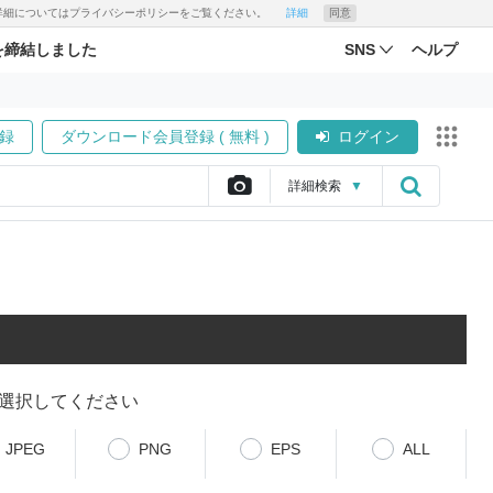
す。詳細についてはプライバシーポリシーをご覧ください。
詳細
同意
を締結しました
SNS
ヘルプ
録
ダウンロード会員登録 ( 無料 )
ログイン
詳細
検索
▼
選択してください
JPEG
PNG
EPS
ALL