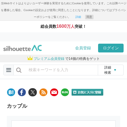
当Webサイトはよりよいユーザー体験を実現するためにCookieを使用しています。これ以降ページ
を遷移した場合、Cookieの設定および使用に同意したことになります。詳細についてはプライバシ
ーポリシーをご覧ください。
詳細
同意
1600
総会員数
万人
突破！
会員登録
ログイン
プレミアム会員登録
で14個の特典をゲット
詳細
▼
検索
カップル