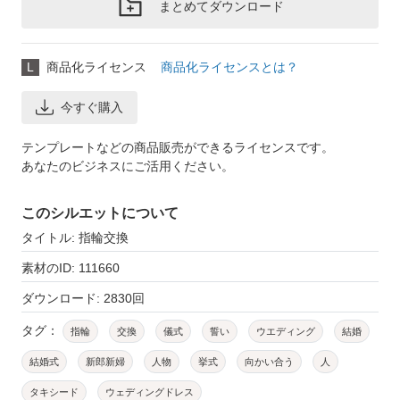
まとめてダウンロード
L
商品化ライセンス
商品化ライセンスとは？
今すぐ購入
テンプレートなどの商品販売ができるライセンスです。
あなたのビジネスにご活用ください。
このシルエットについて
タイトル: 指輪交換
素材のID: 111660
ダウンロード: 2830回
タグ：
指輪
交換
儀式
誓い
ウエディング
結婚
結婚式
新郎新婦
人物
挙式
向かい合う
人
タキシード
ウェディングドレス