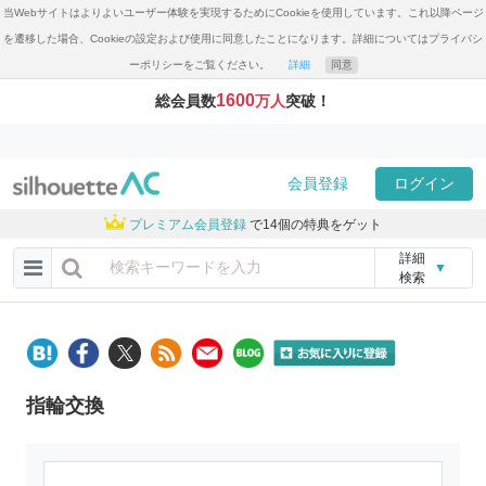
当Webサイトはよりよいユーザー体験を実現するためにCookieを使用しています。これ以降ページ
を遷移した場合、Cookieの設定および使用に同意したことになります。詳細についてはプライバシ
ーポリシーをご覧ください。
詳細
同意
1600
総会員数
万人
突破！
会員登録
ログイン
プレミアム会員登録
で14個の特典をゲット
詳細
▼
検索
指輪交換