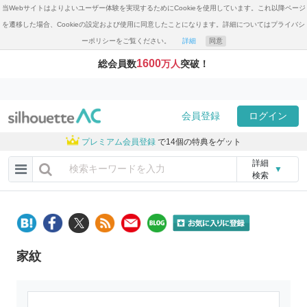
当Webサイトはよりよいユーザー体験を実現するためにCookieを使用しています。これ以降ページ
を遷移した場合、Cookieの設定および使用に同意したことになります。詳細についてはプライバシ
ーポリシーをご覧ください。
詳細
同意
1600
総会員数
万人
突破！
会員登録
ログイン
プレミアム会員登録
で14個の特典をゲット
詳細
▼
検索
家紋