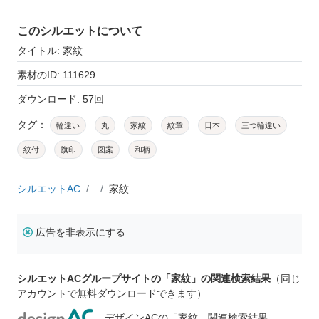
このシルエットについて
タイトル: 家紋
素材のID: 111629
ダウンロード: 57回
タグ：
輪違い
丸
家紋
紋章
日本
三つ輪違い
紋付
旗印
図案
和柄
シルエットAC
家紋
広告を非表示にする
シルエットACグループサイトの「家紋」の関連検索結果
（同じ
アカウントで無料ダウンロードできます）
デザインACの「家紋」関連検索結果