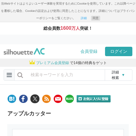
当Webサイトはよりよいユーザー体験を実現するためにCookieを使用しています。これ以降ページ
を遷移した場合、Cookieの設定および使用に同意したことになります。詳細についてはプライバシ
ーポリシーをご覧ください。
詳細
同意
1600
総会員数
万人
突破！
会員登録
ログイン
プレミアム会員登録
で14個の特典をゲット
詳細
▼
検索
アップルカッター