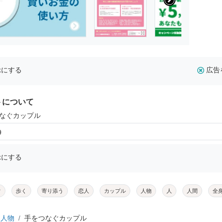
示にする
広告
トについて
つなぐカップル
9
示にする
ぐ
歩く
寄り添う
恋人
カップル
人物
人
人間
全
人物
手をつなぐカップル