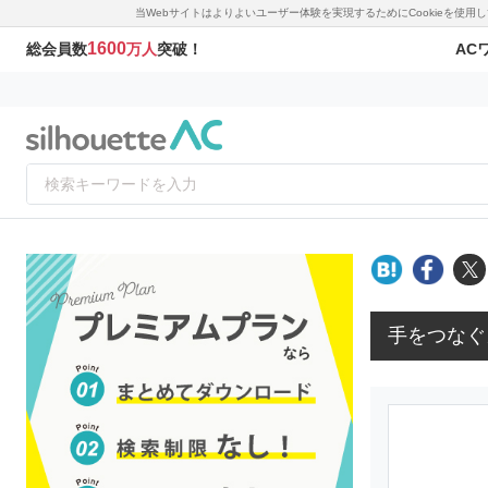
当Webサイトはよりよいユーザー体験を実現するためにCookieを使
1600
AC
総会員数
万人
突破！
手をつなぐ