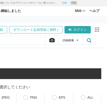
す。詳細についてはプライバシーポリシーをご覧ください。
詳細
同意
を締結しました
SNS
ヘルプ
録
ダウンロード会員登録 ( 無料 )
ログイン
詳細
検索
▼
選択してください
JPEG
PNG
EPS
ALL