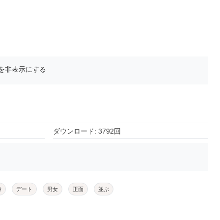
を非表示にする
ダウンロード: 3792回
身
デート
男女
正面
並ぶ