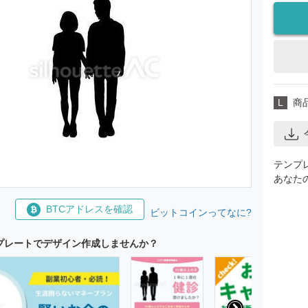
L
商
テンプ
あなた
BTCアドレスを確認
ビットコインってなに?
プレートでデザイン作成しませんか？