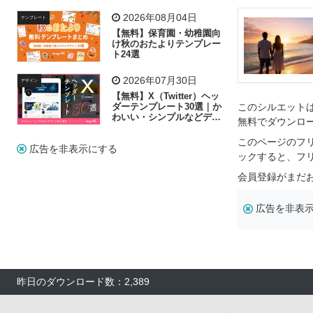
リー素材の選び方
2026年08月04日
テンプレート
【無料】保育園・幼稚園向
け秋のおたよりテンプレー
ト24選
2026年07月30日
デザイン
【無料】X（Twitter）ヘッ
ダーテンプレート30選｜か
このシルエットは
わいい・シンプルなどデザ
無料でダウンロ
イン別に紹介
このページのフ
広告を非表示にする
ックすると、フ
会員登録がまだ
広告を非表
昨日のダウンロード数：2,389