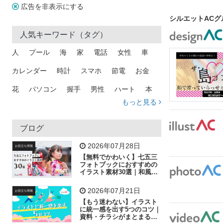
広告を非表示にする
シルエットAC
人気キーワード（タグ）
人
プール
海
家
電話
女性
車
カレンダー
時計
スマホ
節電
お金
花
パソコン
握手
男性
ハート
本
もっと見る
矢印
猫
手
メール
トラック
木
犬
吹き出し
カメラ
星
プレゼント
ブログ
飛行機
グラフ
ビル
魚
家族
書類
2026年07月28日
お役立ち情報
【無料でかわいく】七五三
歩く
工場
会社
太陽
キラキラ
フォトブックにおすすめの
イラスト素材30選｜和風の
飾り付け素材が揃う
人物
虫眼鏡
花火
電車
ビジネス
2026年07月21日
お役立ち情報
子供
作業員
葉
相談
ピクトグラム
【もう迷わない】イラスト
に統一感を出す5つのコツ｜
資料・チラシがまとまるフ