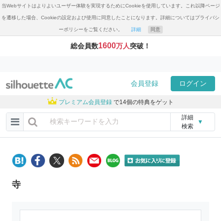
当Webサイトはよりよいユーザー体験を実現するためにCookieを使用しています。これ以降ページ
を遷移した場合、Cookieの設定および使用に同意したことになります。詳細についてはプライバシ
ーポリシーをご覧ください。
詳細
同意
1600
総会員数
万人
突破！
会員登録
ログイン
プレミアム会員登録
で14個の特典をゲット
詳細
▼
検索
寺