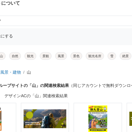
トについて
7
示にする
山
自然
観光
景観
風景
景色
観光名所
雪
絶景
風景・建物
山
グループサイトの「山」の関連検索結果
（同じアカウントで無料ダウンロ
デザインACの「山」関連検索結果