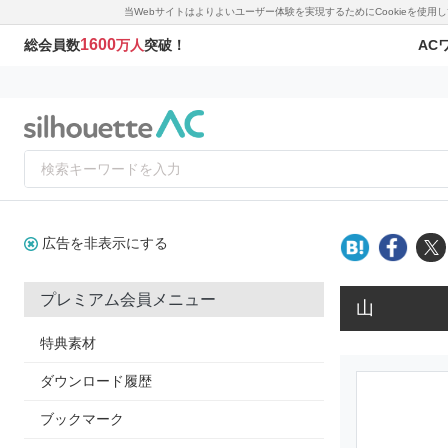
当Webサイトはよりよいユーザー体験を実現するためにCookieを使
1600
AC
総会員数
万人
突破！
広告を非表示にする
プレミアム会員メニュー
山
特典素材
ダウンロード履歴
ブックマーク