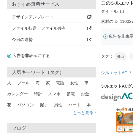
このシルエッ
おすすめ無料サービス
タイトル: 山
デザインテンプレート
素材のID: 11002
ファイル転送・ファイル共有
広告を非表
今日の運勢
広告を非表示にする
タグ：
登山
人気キーワード（タグ）
シルエットAC
人
プール
海
家
電話
女性
車
シルエットAC
カレンダー
時計
スマホ
節電
お金
花
パソコン
握手
男性
ハート
本
もっと見る
矢印
猫
手
メール
トラック
木
犬
吹き出し
カメラ
星
プレゼント
ブログ