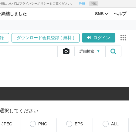
す。詳細についてはプライバシーポリシーをご覧ください。
詳細
同意
を締結しました
SNS
ヘルプ
録
ダウンロード会員登録 ( 無料 )
ログイン
詳細
検索
▼
選択してください
JPEG
PNG
EPS
ALL