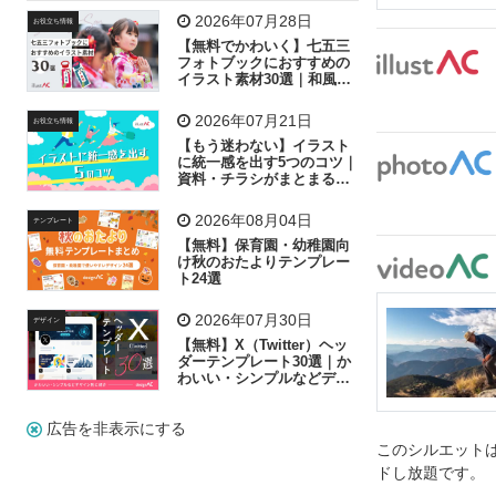
飛行機
グラフ
ビル
魚
家族
書類
2026年07月28日
お役立ち情報
【無料でかわいく】七五三
歩く
工場
会社
太陽
キラキラ
フォトブックにおすすめの
イラスト素材30選｜和風の
飾り付け素材が揃う
人物
虫眼鏡
花火
電車
ビジネス
2026年07月21日
お役立ち情報
子供
作業員
葉
相談
ピクトグラム
【もう迷わない】イラスト
に統一感を出す5つのコツ｜
資料・チラシがまとまるフ
リー素材の選び方
2026年08月04日
テンプレート
【無料】保育園・幼稚園向
け秋のおたよりテンプレー
ト24選
2026年07月30日
デザイン
【無料】X（Twitter）ヘッ
ダーテンプレート30選｜か
わいい・シンプルなどデザ
イン別に紹介
広告を非表示にする
このシルエットは
ドし放題です。