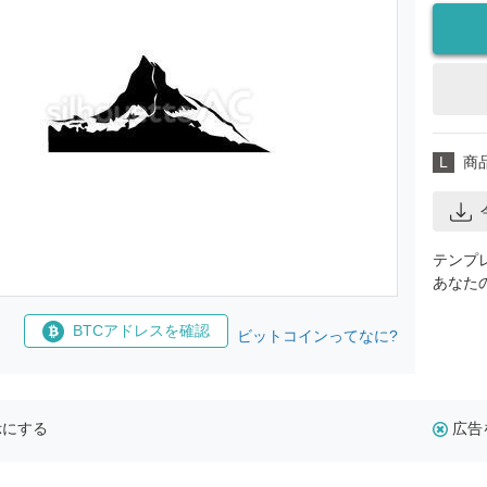
L
商
テンプ
あなた
BTCアドレスを確認
ビットコインってなに?
示にする
広告