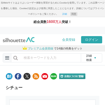
当Webサイトはよりよいユーザー体験を実現するためにCookieを使用しています。これ以降ページ
を遷移した場合、Cookieの設定および使用に同意したことになります。詳細についてはプライバシ
ーポリシーをご覧ください。
詳細
同意
1600
総会員数
万人
突破！
会員登録
ログイン
プレミアム会員登録
で14個の特典をゲット
詳細
▼
検索
シチュー