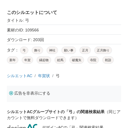
このシルエットについて
タイトル: 弓
素材のID: 109566
ダウンロード: 203回
タグ：
弓
飾り
神社
願い事
正月
正月飾り
新年
年賀
縁起物
絵馬
破魔矢
寺院
初詣
シルエットAC
年賀状
弓
広告を非表示にする
シルエットACグループサイトの「弓」の関連検索結果
（同じア
カウントで無料ダウンロードできます）
デザインACの「弓」関連検索結果