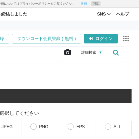
す。詳細についてはプライバシーポリシーをご覧ください。
詳細
同意
を締結しました
SNS
ヘルプ
録
ダウンロード会員登録 ( 無料 )
ログイン
詳細
検索
▼
選択してください
JPEG
PNG
EPS
ALL