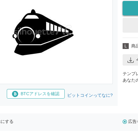
L
商
テンプ
あなた
BTCアドレスを確認
ビットコインってなに?
示にする
広告