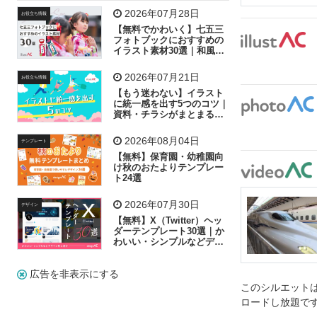
飛行機
グラフ
ビル
魚
家族
書類
2026年07月28日
お役立ち情報
【無料でかわいく】七五三
歩く
工場
会社
太陽
キラキラ
フォトブックにおすすめの
イラスト素材30選｜和風の
飾り付け素材が揃う
人物
虫眼鏡
花火
電車
ビジネス
2026年07月21日
お役立ち情報
子供
作業員
葉
相談
ピクトグラム
【もう迷わない】イラスト
に統一感を出す5つのコツ｜
資料・チラシがまとまるフ
リー素材の選び方
2026年08月04日
テンプレート
【無料】保育園・幼稚園向
け秋のおたよりテンプレー
ト24選
2026年07月30日
デザイン
【無料】X（Twitter）ヘッ
ダーテンプレート30選｜か
わいい・シンプルなどデザ
イン別に紹介
広告を非表示にする
このシルエットは
ロードし放題で