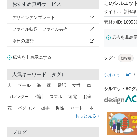
このシルエッ
おすすめ無料サービス
タイトル: 新幹線
デザインテンプレート
素材のID: 10953
ファイル転送・ファイル共有
広告を非表
今日の運勢
広告を非表示にする
タグ：
新幹線
人気キーワード（タグ）
シルエットAC
人
プール
海
家
電話
女性
車
シルエットAC
カレンダー
時計
スマホ
節電
お金
花
パソコン
握手
男性
ハート
本
もっと見る
矢印
猫
手
メール
トラック
木
犬
吹き出し
カメラ
星
プレゼント
ブログ