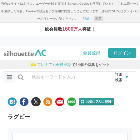
当Webサイトはよりよいユーザー体験を実現するためにCookieを使用しています。これ以降ページ
を遷移した場合、Cookieの設定および使用に同意したことになります。詳細についてはプライバシ
ーポリシーをご覧ください。
詳細
同意
1600
総会員数
万人
突破！
会員登録
ログイン
プレミアム会員登録
で14個の特典をゲット
詳細
▼
検索
ラグビー