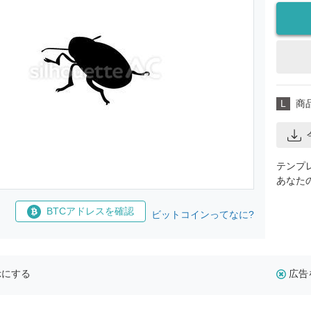
L
商
テンプ
あなた
BTCアドレスを確認
ビットコインってなに?
示にする
広告