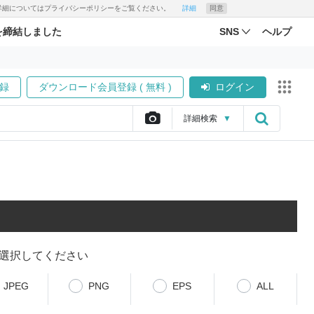
す。詳細についてはプライバシーポリシーをご覧ください。
詳細
同意
を締結しました
SNS
ヘルプ
録
ダウンロード会員登録 ( 無料 )
ログイン
詳細
検索
▼
選択してください
JPEG
PNG
EPS
ALL