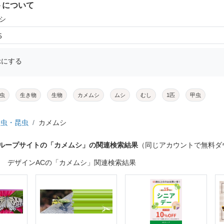
トについて
シ
5
示にする
虫
生き物
生物
カメムシ
ムシ
むし
1匹
甲虫
虫・昆虫
カメムシ
グループサイトの「カメムシ」の関連検索結果
（同じアカウントで無料ダ
デザインACの「カメムシ」関連検索結果