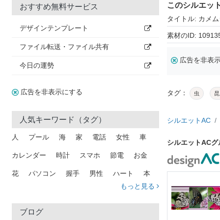
このシルエッ
おすすめ無料サービス
タイトル: カメム
デザインテンプレート
素材のID: 10913
ファイル転送・ファイル共有
広告を非表
今日の運勢
広告を非表示にする
タグ：
虫
昆
人気キーワード（タグ）
シルエットAC
人
プール
海
家
電話
女性
車
シルエットAC
カレンダー
時計
スマホ
節電
お金
花
パソコン
握手
男性
ハート
本
もっと見る
矢印
猫
手
メール
トラック
木
犬
吹き出し
カメラ
星
プレゼント
ブログ