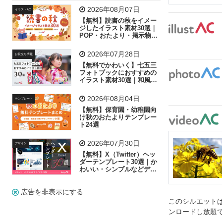
飛行機
グラフ
ビル
魚
家族
書類
2026年08月07日
イラストAC
【無料】読書の秋をイメー
歩く
工場
会社
太陽
キラキラ
ジしたイラスト素材30選｜
POP・おたより・掲示物に
おすすめ
人物
虫眼鏡
花火
電車
ビジネス
2026年07月28日
お役立ち情報
子供
作業員
葉
相談
ピクトグラム
【無料でかわいく】七五三
フォトブックにおすすめの
イラスト素材30選｜和風の
飾り付け素材が揃う
2026年08月04日
テンプレート
【無料】保育園・幼稚園向
け秋のおたよりテンプレー
ト24選
2026年07月30日
デザイン
【無料】X（Twitter）ヘッ
ダーテンプレート30選｜か
わいい・シンプルなどデザ
イン別に紹介
広告を非表示にする
このシルエットは
ンロードし放題