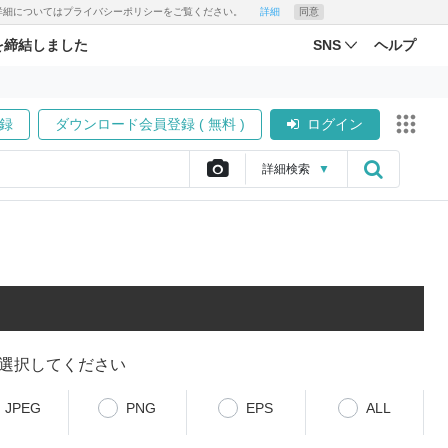
す。詳細についてはプライバシーポリシーをご覧ください。
詳細
同意
を締結しました
SNS
ヘルプ
録
ダウンロード会員登録 ( 無料 )
ログイン
詳細
検索
▼
選択してください
JPEG
PNG
EPS
ALL