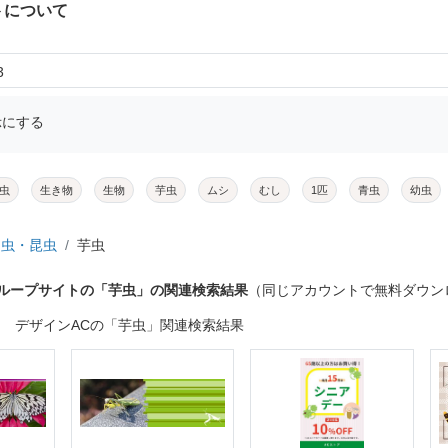
トについて
3
示にする
虫
生き物
生物
芋虫
ムシ
むし
1匹
青虫
幼虫
虫・昆虫
芋虫
グループサイトの「芋虫」の関連検索結果
（同じアカウントで無料ダウン
デザインACの「芋虫」関連検索結果