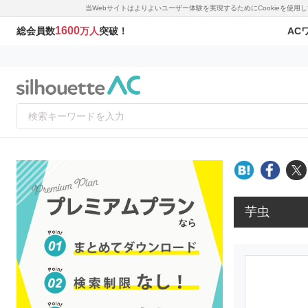
当Webサイトはよりよいユーザー体験を実現するためにCookieを使
1600
AC
総会員数
万人
突破！
芋虫