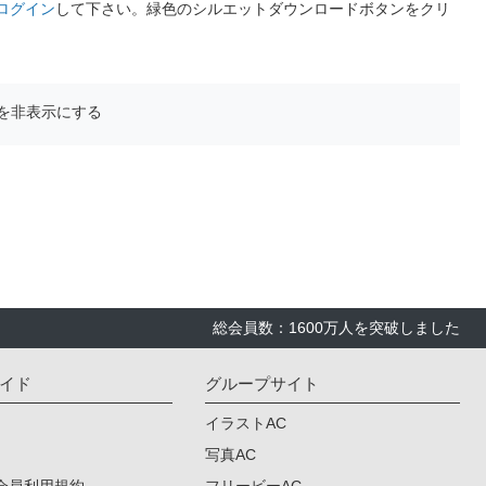
ログイン
して下さい。緑色のシルエットダウンロードボタンをクリ
を非表示にする
総会員数：1600万人を突破しました
イド
グループサイト
イラストAC
写真AC
会員利用規約
フリービーAC