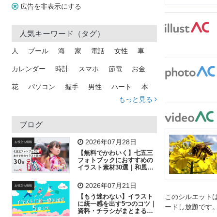
広告を非表示にする
人気キーワード（タグ）
人
プール
海
家
電話
女性
車
カレンダー
時計
スマホ
節電
お金
花
パソコン
握手
男性
ハート
本
もっと見る
矢印
猫
手
メール
トラック
木
犬
吹き出し
カメラ
星
プレゼント
ブログ
飛行機
グラフ
ビル
魚
家族
書類
2026年07月28日
お役立ち情報
【無料でかわいく】七五三
歩く
工場
会社
太陽
キラキラ
フォトブックにおすすめの
イラスト素材30選｜和風の
飾り付け素材が揃う
人物
虫眼鏡
花火
電車
ビジネス
2026年07月21日
お役立ち情報
子供
作業員
葉
相談
ピクトグラム
【もう迷わない】イラスト
このシルエットは
に統一感を出す5つのコツ｜
ードし放題です
資料・チラシがまとまるフ