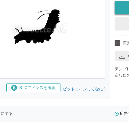
L
商
テンプ
あなた
BTCアドレスを確認
ビットコインってなに?
示にする
広告