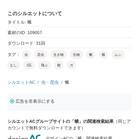
このシルエットについて
タイトル: 蛾
素材のID: 109057
ダウンロード: 31回
タグ：
虫
昆虫
生き物
生物
蛾
蝶
ムシ
むし
1匹
飛ぶ
翅
ガ
シルエットAC
虫・昆虫
蛾
広告を非表示にする
シルエットACグループサイトの「蛾」の関連検索結果
（同じア
カウントで無料ダウンロードできます）
デザインACの「蛾」関連検索結果