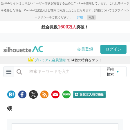
当Webサイトはよりよいユーザー体験を実現するためにCookieを使用しています。これ以降ページ
を遷移した場合、Cookieの設定および使用に同意したことになります。詳細についてはプライバシ
ーポリシーをご覧ください。
詳細
同意
1600
総会員数
万人
突破！
会員登録
ログイン
プレミアム会員登録
で14個の特典をゲット
詳細
▼
検索
蛾