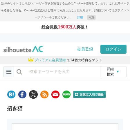
当Webサイトはよりよいユーザー体験を実現するためにCookieを使用しています。これ以降ページ
を遷移した場合、Cookieの設定および使用に同意したことになります。詳細についてはプライバシ
ーポリシーをご覧ください。
詳細
同意
1600
総会員数
万人
突破！
会員登録
ログイン
プレミアム会員登録
で14個の特典をゲット
詳細
▼
検索
招き猫