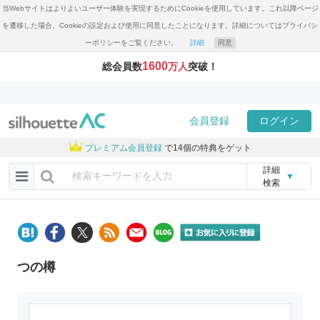
当Webサイトはよりよいユーザー体験を実現するためにCookieを使用しています。これ以降ページ
を遷移した場合、Cookieの設定および使用に同意したことになります。詳細についてはプライバシ
ーポリシーをご覧ください。
詳細
同意
1600
総会員数
万人
突破！
会員登録
ログイン
プレミアム会員登録
で14個の特典をゲット
詳細
▼
検索
つの樽