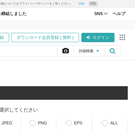
す。詳細についてはプライバシーポリシーをご覧ください。
詳細
同意
を締結しました
SNS
ヘルプ
録
ダウンロード会員登録 ( 無料 )
ログイン
詳細
検索
▼
選択してください
JPEG
PNG
EPS
ALL