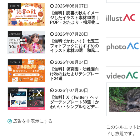
飛行機
グラフ
ビル
魚
家族
書類
2026年08月07日
イラストAC
【無料】読書の秋をイメー
歩く
工場
会社
太陽
キラキラ
ジしたイラスト素材30選｜
POP・おたより・掲示物に
おすすめ
人物
虫眼鏡
花火
電車
ビジネス
2026年07月28日
お役立ち情報
子供
作業員
葉
相談
ピクトグラム
【無料でかわいく】七五三
フォトブックにおすすめの
イラスト素材30選｜和風の
飾り付け素材が揃う
2026年08月04日
テンプレート
【無料】保育園・幼稚園向
け秋のおたよりテンプレー
ト24選
2026年07月30日
デザイン
【無料】X（Twitter）ヘッ
ダーテンプレート30選｜か
わいい・シンプルなどデザ
イン別に紹介
広告を非表示にする
このシルエットは
ドし放題です。