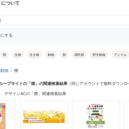
トについて
2
示にする
狸
生物
生き物
動物
獣
哺乳類
野生動物
アニマル
動物
狸
グループサイトの「狸」の関連検索結果
（同じアカウントで無料ダウンロ
デザインACの「狸」関連検索結果