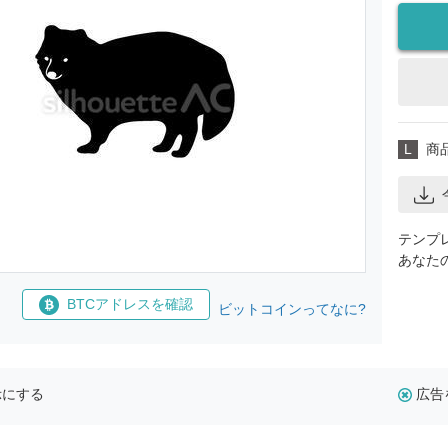
L
商
テンプ
あなた
BTCアドレスを確認
ビットコインってなに?
示にする
広告