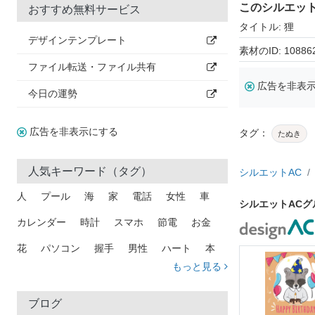
このシルエッ
おすすめ無料サービス
タイトル: 狸
デザインテンプレート
素材のID: 10886
ファイル転送・ファイル共有
広告を非表
今日の運勢
広告を非表示にする
タグ：
たぬき
人気キーワード（タグ）
シルエットAC
人
プール
海
家
電話
女性
車
シルエットAC
カレンダー
時計
スマホ
節電
お金
花
パソコン
握手
男性
ハート
本
もっと見る
矢印
猫
手
メール
トラック
木
犬
吹き出し
カメラ
星
プレゼント
ブログ