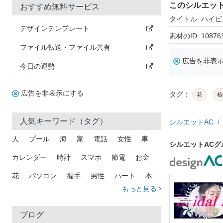
このシルエッ
おすすめ無料サービス
タイトル: ハイ
デザインテンプレート
素材のID: 10876
ファイル転送・ファイル共有
広告を非表
今日の運勢
広告を非表示にする
タグ：
花
植
人気キーワード（タグ）
シルエットAC
人
プール
海
家
電話
女性
車
シルエットAC
カレンダー
時計
スマホ
節電
お金
花
パソコン
握手
男性
ハート
本
もっと見る
矢印
猫
手
メール
トラック
木
犬
吹き出し
カメラ
星
プレゼント
ブログ