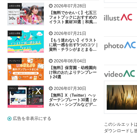
飛行機
グラフ
ビル
魚
家族
書類
2026年07月28日
お役立ち情報
【無料でかわいく】七五三
歩く
工場
会社
太陽
キラキラ
フォトブックにおすすめの
イラスト素材30選｜和風の
飾り付け素材が揃う
人物
虫眼鏡
花火
電車
ビジネス
2026年07月21日
お役立ち情報
子供
作業員
葉
相談
ピクトグラム
【もう迷わない】イラスト
に統一感を出す5つのコツ｜
資料・チラシがまとまるフ
リー素材の選び方
2026年08月04日
テンプレート
【無料】保育園・幼稚園向
け秋のおたよりテンプレー
ト24選
2026年07月30日
デザイン
【無料】X（Twitter）ヘッ
ダーテンプレート30選｜か
わいい・シンプルなどデザ
イン別に紹介
広告を非表示にする
このシルエットは
ダウンロードし