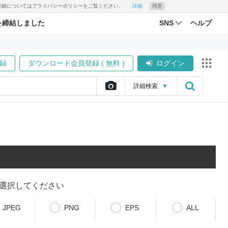
す。詳細についてはプライバシーポリシーをご覧ください。
詳細
同意
を締結しました
SNS
ヘルプ
録
ダウンロード会員登録 ( 無料 )
ログイン
詳細
検索
▼
選択してください
JPEG
PNG
EPS
ALL