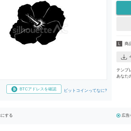
L
商
テンプ
あなた
BTCアドレスを確認
ビットコインってなに?
示にする
広告