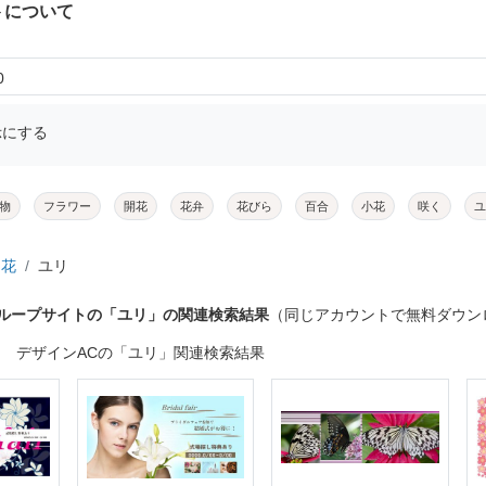
トについて
0
示にする
物
フラワー
開花
花弁
花びら
百合
小花
咲く
ユ
花
ユリ
グループサイトの「ユリ」の関連検索結果
（同じアカウントで無料ダウン
デザインACの「ユリ」関連検索結果