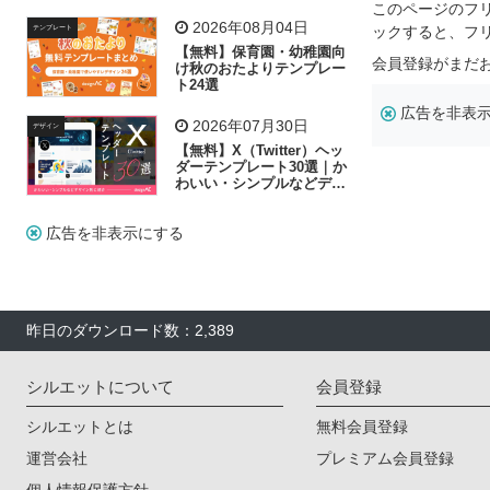
リー素材の選び方
このページのフ
2026年08月04日
ックすると、フ
テンプレート
【無料】保育園・幼稚園向
会員登録がまだ
け秋のおたよりテンプレー
ト24選
広告を非表
2026年07月30日
デザイン
【無料】X（Twitter）ヘッ
ダーテンプレート30選｜か
わいい・シンプルなどデザ
イン別に紹介
広告を非表示にする
昨日のダウンロード数：2,389
シルエットについて
会員登録
シルエットとは
無料会員登録
運営会社
プレミアム会員登録
個人情報保護方針