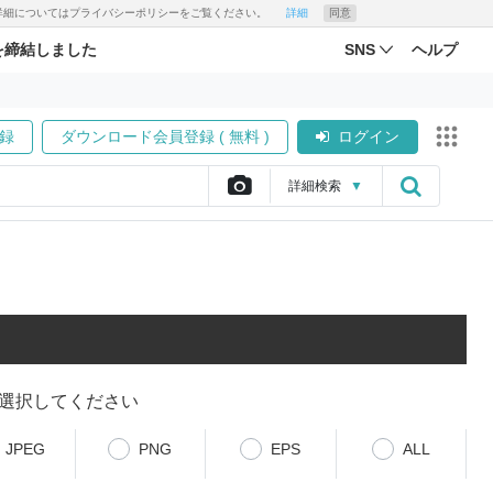
す。詳細についてはプライバシーポリシーをご覧ください。
詳細
同意
を締結しました
SNS
ヘルプ
録
ダウンロード会員登録 ( 無料 )
ログイン
詳細
検索
▼
選択してください
JPEG
PNG
EPS
ALL