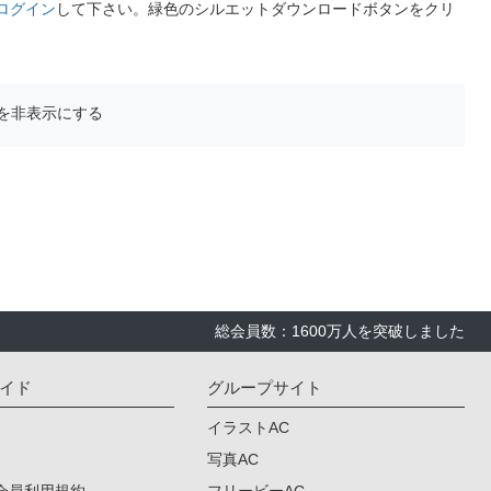
ログイン
して下さい。緑色のシルエットダウンロードボタンをクリ
を非表示にする
総会員数：1600万人を突破しました
イド
グループサイト
イラストAC
写真AC
会員利用規約
フリービーAC