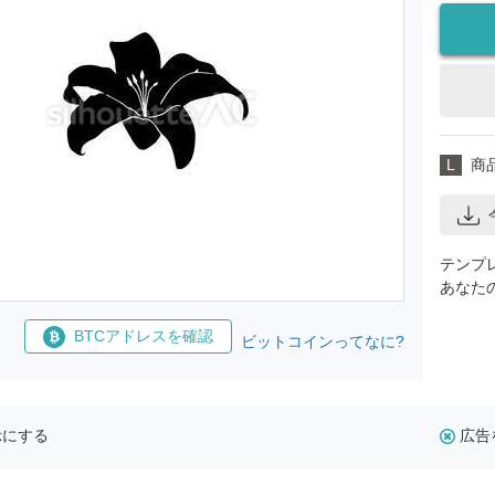
L
商
テンプ
あなた
BTCアドレスを確認
ビットコインってなに?
示にする
広告