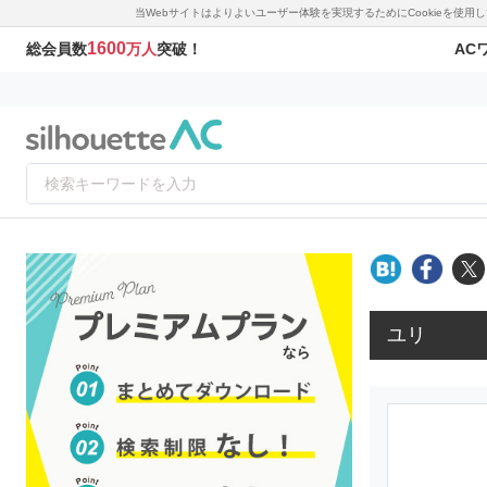
当Webサイトはよりよいユーザー体験を実現するためにCookieを使
1600
AC
総会員数
万人
突破！
ユリ