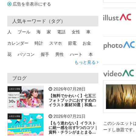
広告を非表示にする
人気キーワード（タグ）
人
プール
海
家
電話
女性
車
カレンダー
時計
スマホ
節電
お金
花
パソコン
握手
男性
ハート
本
もっと見る
矢印
猫
手
メール
トラック
木
犬
吹き出し
カメラ
星
プレゼント
ブログ
飛行機
グラフ
ビル
魚
家族
書類
2026年07月28日
お役立ち情報
【無料でかわいく】七五三
歩く
工場
会社
太陽
キラキラ
フォトブックにおすすめの
イラスト素材30選｜和風の
飾り付け素材が揃う
人物
虫眼鏡
花火
電車
ビジネス
2026年07月21日
お役立ち情報
子供
作業員
葉
相談
ピクトグラム
【もう迷わない】イラスト
このシルエットは
に統一感を出す5つのコツ｜
ードし放題です
資料・チラシがまとまるフ