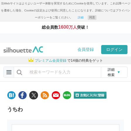
当Webサイトはよりよいユーザー体験を実現するためにCookieを使用しています。これ以降ページ
を遷移した場合、Cookieの設定および使用に同意したことになります。詳細についてはプライバシ
ーポリシーをご覧ください。
詳細
同意
1600
総会員数
万人
突破！
会員登録
ログイン
プレミアム会員登録
で14個の特典をゲット
詳細
▼
検索
うちわ