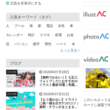
広告を非表示にする
人気キーワード（タグ）
人
プール
海
家
電話
女性
車
カレンダー
時計
スマホ
節電
お金
花
パソコン
握手
男性
ハート
本
もっと見る
矢印
猫
手
メール
トラック
木
犬
吹き出し
カメラ
星
プレゼント
ブログ
飛行機
グラフ
ビル
魚
家族
書類
2026年07月28日
お役立ち情報
【無料でかわいく】七五三
歩く
工場
会社
太陽
キラキラ
フォトブックにおすすめの
イラスト素材30選｜和風の
飾り付け素材が揃う
人物
虫眼鏡
花火
電車
ビジネス
2026年07月21日
お役立ち情報
子供
作業員
葉
相談
ピクトグラム
【もう迷わない】イラスト
このシルエットは
に統一感を出す5つのコツ｜
ロードし放題で
資料・チラシがまとまるフ