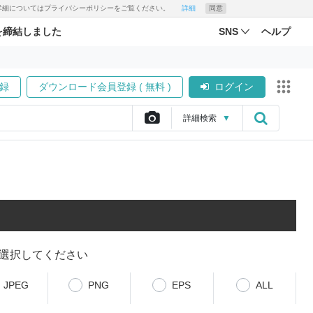
す。詳細についてはプライバシーポリシーをご覧ください。
詳細
同意
を締結しました
SNS
ヘルプ
録
ダウンロード会員登録 ( 無料 )
ログイン
詳細
検索
▼
選択してください
JPEG
PNG
EPS
ALL