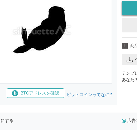
L
商
テンプ
あなた
BTCアドレスを確認
ビットコインってなに?
示にする
広告