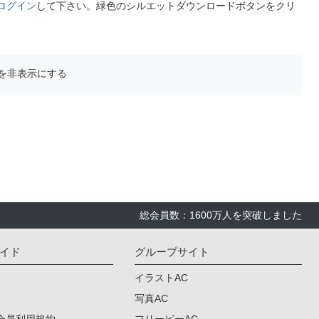
ログイン
して下さい。緑色のシルエットダウンロードボタンをクリ
を非表示にする
総会員数：1600万人を突破しました
イド
グループサイト
イラストAC
写真AC
会員利用規約
フリービーAC