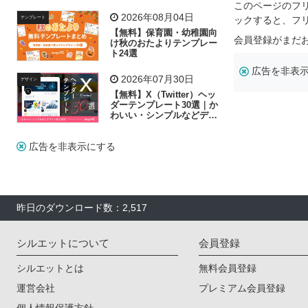
リー素材の選び方
このページのフ
2026年08月04日
ックすると、フ
テンプレート
【無料】保育園・幼稚園向
会員登録がまだ
け秋のおたよりテンプレー
ト24選
広告を非表
2026年07月30日
デザイン
【無料】X（Twitter）ヘッ
ダーテンプレート30選｜か
わいい・シンプルなどデザ
イン別に紹介
広告を非表示にする
昨日のダウンロード数：2,517
シルエットについて
会員登録
シルエットとは
無料会員登録
運営会社
プレミアム会員登録
個人情報保護方針