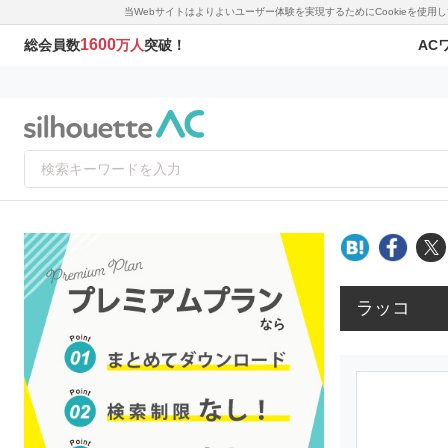
当Webサイトはよりよいユーザー体験を実現するためにCookieを使
1600
AC
総会員数
万人
突破！
ラッコ