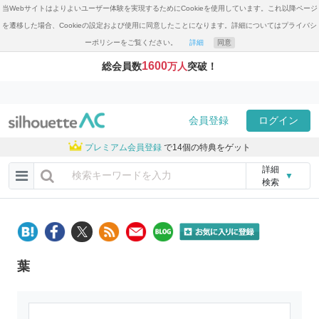
当Webサイトはよりよいユーザー体験を実現するためにCookieを使用しています。これ以降ページ
を遷移した場合、Cookieの設定および使用に同意したことになります。詳細についてはプライバシ
ーポリシーをご覧ください。
詳細
同意
1600
総会員数
万人
突破！
会員登録
ログイン
プレミアム会員登録
で14個の特典をゲット
詳細
▼
検索
葉