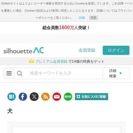
当Webサイトはよりよいユーザー体験を実現するためにCookieを使用しています。これ以降ページ
を遷移した場合、Cookieの設定および使用に同意したことになります。詳細についてはプライバシ
ーポリシーをご覧ください。
詳細
同意
1600
総会員数
万人
突破！
会員登録
ログイン
プレミアム会員登録
で14個の特典をゲット
詳細
▼
検索
犬