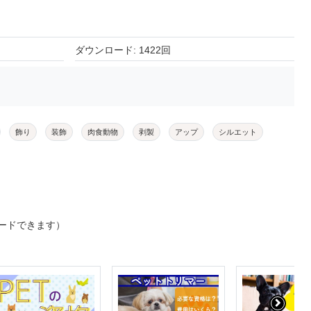
ダウンロード: 1422回
飾り
装飾
肉食動物
剥製
アップ
シルエット
ードできます）