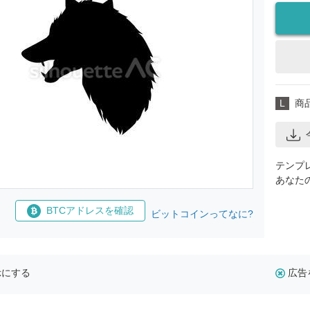
L
商
テンプ
あなた
BTCアドレスを確認
ビットコインってなに?
示にする
広告