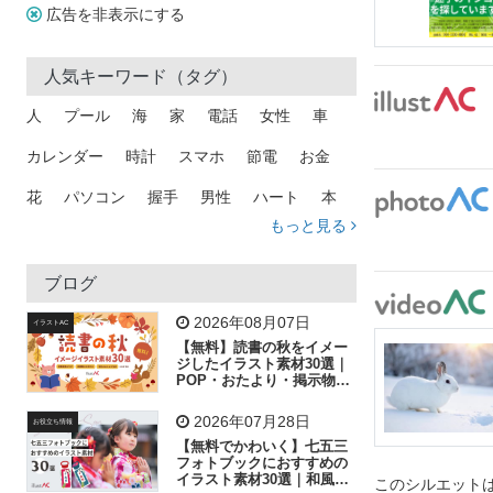
広告を非表示にする
人気キーワード（タグ）
人
プール
海
家
電話
女性
車
カレンダー
時計
スマホ
節電
お金
花
パソコン
握手
男性
ハート
本
もっと見る
矢印
猫
手
メール
トラック
木
犬
吹き出し
カメラ
星
プレゼント
ブログ
飛行機
グラフ
ビル
魚
家族
書類
2026年08月07日
イラストAC
【無料】読書の秋をイメー
歩く
工場
会社
太陽
キラキラ
ジしたイラスト素材30選｜
POP・おたより・掲示物に
おすすめ
人物
虫眼鏡
花火
電車
ビジネス
2026年07月28日
お役立ち情報
子供
作業員
葉
相談
ピクトグラム
【無料でかわいく】七五三
フォトブックにおすすめの
イラスト素材30選｜和風の
このシルエットは