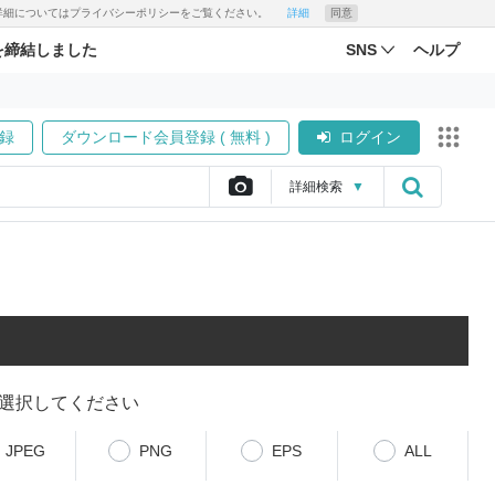
す。詳細についてはプライバシーポリシーをご覧ください。
詳細
同意
を締結しました
SNS
ヘルプ
録
ダウンロード会員登録 ( 無料 )
ログイン
詳細
検索
▼
選択してください
JPEG
PNG
EPS
ALL