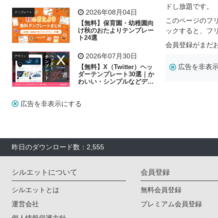
飾り付け素材が揃う
ドし放題です。
2026年08月04日
テンプレート
このページのフ
【無料】保育園・幼稚園向
け秋のおたよりテンプレー
ックすると、フ
ト24選
会員登録がまだ
2026年07月30日
デザイン
広告を非表
【無料】X（Twitter）ヘッ
ダーテンプレート30選｜か
わいい・シンプルなどデザ
イン別に紹介
広告を非表示にする
昨日のダウンロード数：2,555
シルエットについて
会員登録
シルエットとは
無料会員登録
運営会社
プレミアム会員登録
個人情報保護方針