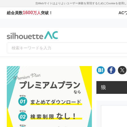
当Webサイトはよりよいユーザー体験を実現するためにCookieを使
1600
AC
総会員数
万人
突破！
狼