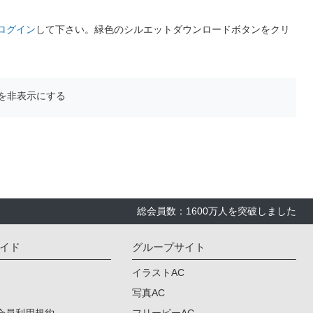
ログイン
して下さい。緑色のシルエットダウンロードボタンをクリ
を非表示にする
総会員数：1600万人を突破しました
イド
グループサイト
イラストAC
写真AC
会員利用規約
フリービーAC