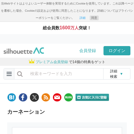
当Webサイトはよりよいユーザー体験を実現するためにCookieを使用しています。これ以降ページ
を遷移した場合、Cookieの設定および使用に同意したことになります。詳細についてはプライバシ
ーポリシーをご覧ください。
詳細
同意
1600
総会員数
万人
突破！
会員登録
ログイン
プレミアム会員登録
で14個の特典をゲット
詳細
▼
検索
カーネーション