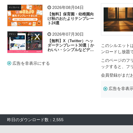
リー素材の選び方
2026年08月04日
テンプレート
【無料】保育園・幼稚園向
け秋のおたよりテンプレー
ト24選
2026年07月30日
デザイン
【無料】X（Twitter）ヘッ
ダーテンプレート30選｜か
このシルエットは
わいい・シンプルなどデザ
ンロードし放題
イン別に紹介
このページのフ
広告を非表示にする
ックすると、フ
会員登録がまだ
広告を非表
昨日のダウンロード数：2,555