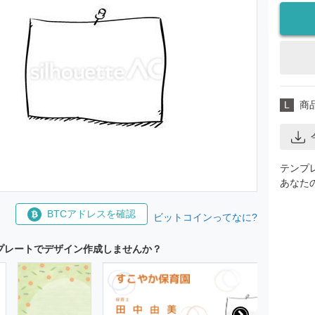
L
商
テンプ
あなた
BTCアドレスを確認
ビットコインってなに?
プレートでデザイン作成しませんか？