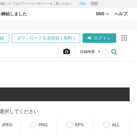
す。詳細についてはプライバシーポリシーをご覧ください。
詳細
同意
を締結しました
SNS
ヘルプ
録
ダウンロード会員登録 ( 無料 )
ログイン
詳細
検索
▼
選択してください
JPEG
PNG
EPS
ALL