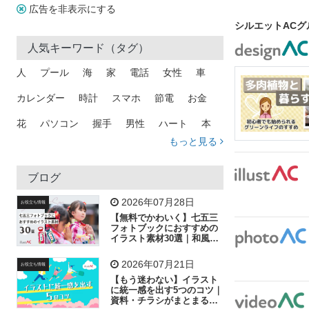
広告を非表示にする
シルエットAC
人気キーワード（タグ）
人
プール
海
家
電話
女性
車
カレンダー
時計
スマホ
節電
お金
花
パソコン
握手
男性
ハート
本
もっと見る
矢印
猫
手
メール
トラック
木
犬
吹き出し
カメラ
星
プレゼント
ブログ
飛行機
グラフ
ビル
魚
家族
書類
2026年07月28日
お役立ち情報
【無料でかわいく】七五三
歩く
工場
会社
太陽
キラキラ
フォトブックにおすすめの
イラスト素材30選｜和風の
飾り付け素材が揃う
人物
虫眼鏡
花火
電車
ビジネス
2026年07月21日
お役立ち情報
子供
作業員
葉
相談
ピクトグラム
【もう迷わない】イラスト
に統一感を出す5つのコツ｜
資料・チラシがまとまるフ