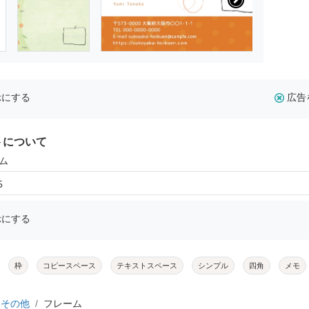
示にする
広告
トについて
ム
5
示にする
枠
コピースペース
テキストスペース
シンプル
四角
メモ
その他
フレーム