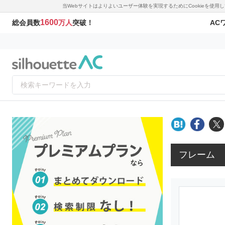
当Webサイトはよりよいユーザー体験を実現するためにCookieを使
1600
AC
総会員数
万人
突破！
フレーム