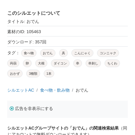
このシルエットについて
タイトル: おでん
素材のID: 105463
ダウンロード: 357回
タグ：
食べ物
おでん
具
こんにゃく
コンニャク
蒟蒻
卵
大根
ダイコン
串
串刺し
ちくわ
おかず
3種類
1本
シルエットAC
食べ物・飲み物
おでん
広告を非表示にする
シルエットACグループサイトの「おでん」の関連検索結果
（同
じアカウントで無料ダウンロードできます）