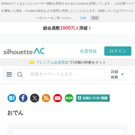
当Webサイトはよりよいユーザー体験を実現するためにCookieを使用しています。これ以降ページ
を遷移した場合、Cookieの設定および使用に同意したことになります。詳細についてはプライバシ
ーポリシーをご覧ください。
詳細
同意
1600
総会員数
万人
突破！
会員登録
ログイン
プレミアム会員登録
で14個の特典をゲット
詳細
▼
検索
おでん