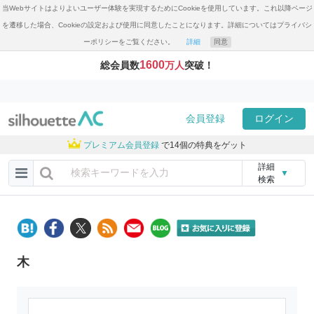
当Webサイトはよりよいユーザー体験を実現するためにCookieを使用しています。これ以降ページ
を遷移した場合、Cookieの設定および使用に同意したことになります。詳細についてはプライバシ
ーポリシーをご覧ください。
詳細
同意
1600
総会員数
万人
突破！
会員登録
ログイン
プレミアム会員登録
で14個の特典をゲット
詳細
▼
検索
木