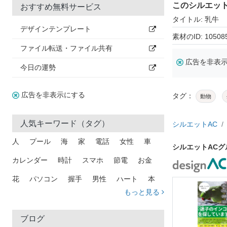
このシルエッ
おすすめ無料サービス
タイトル: 乳牛
デザインテンプレート
素材のID: 10508
ファイル転送・ファイル共有
広告を非表
今日の運勢
広告を非表示にする
タグ：
動物
人気キーワード（タグ）
シルエットAC
人
プール
海
家
電話
女性
車
シルエットAC
カレンダー
時計
スマホ
節電
お金
花
パソコン
握手
男性
ハート
本
もっと見る
矢印
猫
手
メール
トラック
木
犬
吹き出し
カメラ
星
プレゼント
ブログ