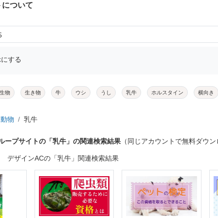
トについて
5
示にする
生物
生き物
牛
ウシ
うし
乳牛
ホルスタイン
横向き
動物
乳牛
グループサイトの「乳牛」の関連検索結果
（同じアカウントで無料ダウン
デザインACの「乳牛」関連検索結果