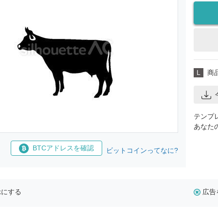
L
商
テンプ
あなた
BTCアドレスを確認
ビットコインってなに?
示にする
広告