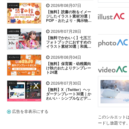
飛行機
グラフ
ビル
魚
家族
書類
2026年08月07日
イラストAC
【無料】読書の秋をイメー
歩く
工場
会社
太陽
キラキラ
ジしたイラスト素材30選｜
POP・おたより・掲示物に
おすすめ
人物
虫眼鏡
花火
電車
ビジネス
2026年07月28日
お役立ち情報
子供
作業員
葉
相談
ピクトグラム
【無料でかわいく】七五三
フォトブックにおすすめの
イラスト素材30選｜和風の
飾り付け素材が揃う
2026年08月04日
テンプレート
【無料】保育園・幼稚園向
け秋のおたよりテンプレー
ト24選
2026年07月30日
デザイン
【無料】X（Twitter）ヘッ
ダーテンプレート30選｜か
わいい・シンプルなどデザ
イン別に紹介
広告を非表示にする
このシルエットは
ードし放題です