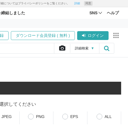
す。詳細についてはプライバシーポリシーをご覧ください。
詳細
同意
を締結しました
SNS
ヘルプ
録
ダウンロード会員登録 ( 無料 )
ログイン
詳細
検索
▼
選択してください
JPEG
PNG
EPS
ALL