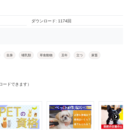
ダウンロード: 1174回
全身
哺乳類
草食動物
丑年
立つ
家畜
ロードできます）