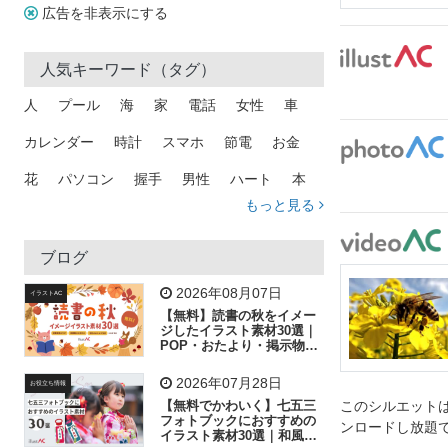
広告を非表示にする
人気キーワード（タグ）
人
プール
海
家
電話
女性
車
カレンダー
時計
スマホ
節電
お金
花
パソコン
握手
男性
ハート
本
もっと見る
矢印
猫
手
メール
トラック
木
犬
吹き出し
カメラ
星
プレゼント
ブログ
飛行機
グラフ
ビル
魚
家族
書類
2026年08月07日
イラストAC
【無料】読書の秋をイメー
歩く
工場
会社
太陽
キラキラ
ジしたイラスト素材30選｜
POP・おたより・掲示物に
おすすめ
人物
虫眼鏡
花火
電車
ビジネス
2026年07月28日
お役立ち情報
子供
作業員
葉
相談
ピクトグラム
【無料でかわいく】七五三
このシルエットは
フォトブックにおすすめの
ンロードし放題
イラスト素材30選｜和風の