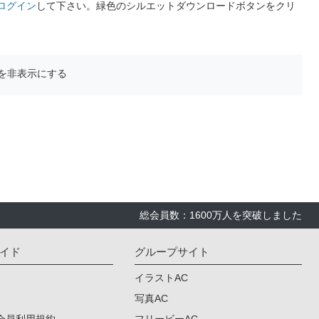
ログイン
して下さい。緑色のシルエットダウンロードボタンをクリ
を非表示にする
総会員数：1600万人を突破しました
イド
グループサイト
イラストAC
写真AC
会員利用規約
フリービーAC