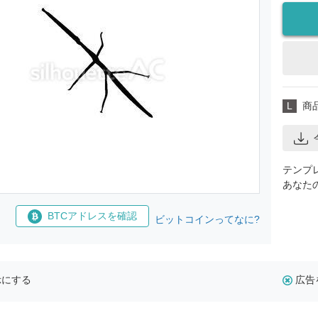
L
商
テンプ
あなた
BTCアドレスを確認
ビットコインってなに?
示にする
広告