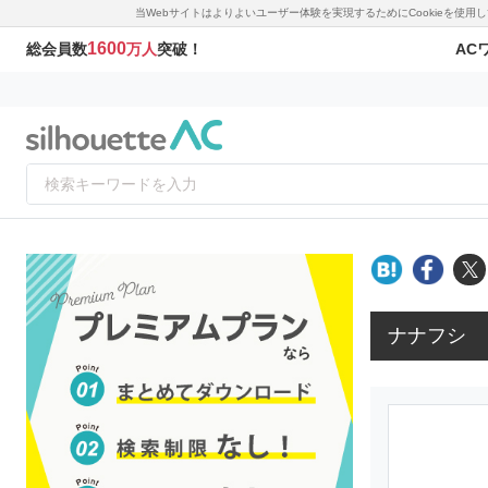
当Webサイトはよりよいユーザー体験を実現するためにCookieを使
1600
AC
総会員数
万人
突破！
ナナフシ