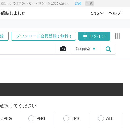
す。詳細についてはプライバシーポリシーをご覧ください。
詳細
同意
を締結しました
SNS
ヘルプ
録
ダウンロード会員登録 ( 無料 )
ログイン
詳細
検索
▼
選択してください
JPEG
PNG
EPS
ALL