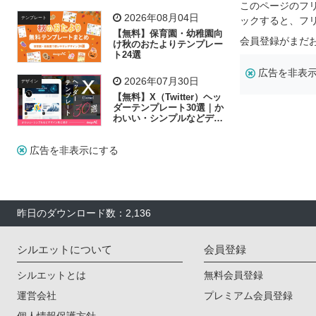
飾り付け素材が揃う
このページのフ
2026年08月04日
ックすると、フ
テンプレート
【無料】保育園・幼稚園向
会員登録がまだ
け秋のおたよりテンプレー
ト24選
広告を非表
2026年07月30日
デザイン
【無料】X（Twitter）ヘッ
ダーテンプレート30選｜か
わいい・シンプルなどデザ
イン別に紹介
広告を非表示にする
昨日のダウンロード数：2,136
シルエットについて
会員登録
シルエットとは
無料会員登録
運営会社
プレミアム会員登録
個人情報保護方針