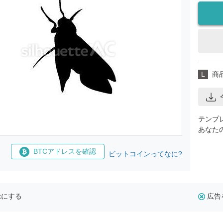
L
商
テンプ
あなた
BTCアドレスを確認
ビットコインってなに?
示にする
広告