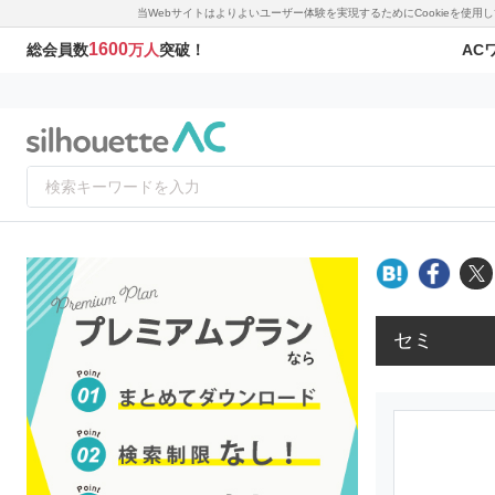
当Webサイトはよりよいユーザー体験を実現するためにCookieを使
1600
AC
総会員数
万人
突破！
セミ