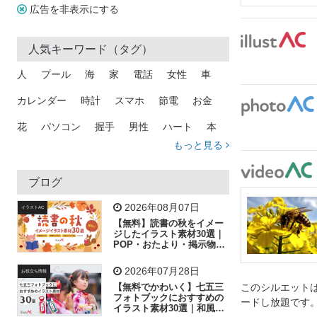
広告を非表示にする
人気キーワード（タグ）
人
プール
海
家
電話
女性
車
カレンダー
時計
スマホ
節電
お金
花
パソコン
握手
男性
ハート
本
もっと見る
矢印
猫
手
メール
トラック
木
犬
吹き出し
カメラ
星
プレゼント
ブログ
飛行機
グラフ
ビル
魚
家族
書類
2026年08月07日
イラストAC
【無料】読書の秋をイメー
歩く
工場
会社
太陽
キラキラ
ジしたイラスト素材30選｜
POP・おたより・掲示物に
おすすめ
人物
虫眼鏡
花火
電車
ビジネス
2026年07月28日
お役立ち情報
子供
作業員
葉
相談
ピクトグラム
【無料でかわいく】七五三
このシルエットは
フォトブックにおすすめの
ードし放題です
イラスト素材30選｜和風の