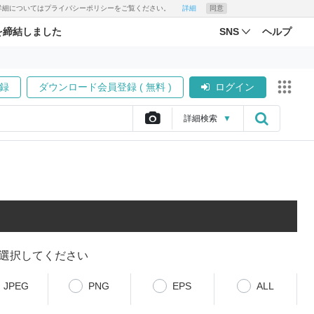
す。詳細についてはプライバシーポリシーをご覧ください。
詳細
同意
を締結しました
SNS
ヘルプ
録
ダウンロード会員登録 ( 無料 )
ログイン
詳細
検索
▼
選択してください
JPEG
PNG
EPS
ALL