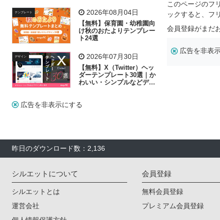
飾り付け素材が揃う
このページのフ
2026年08月04日
ックすると、フ
テンプレート
【無料】保育園・幼稚園向
会員登録がまだ
け秋のおたよりテンプレー
ト24選
広告を非表
2026年07月30日
デザイン
【無料】X（Twitter）ヘッ
ダーテンプレート30選｜か
わいい・シンプルなどデザ
イン別に紹介
広告を非表示にする
昨日のダウンロード数：2,136
シルエットについて
会員登録
シルエットとは
無料会員登録
運営会社
プレミアム会員登録
個人情報保護方針