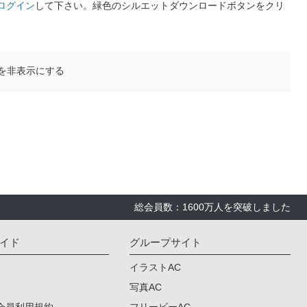
ログイン
して下さい。緑色のシルエットダウンロードボタンをクリ
を非表示にする
総会員数：1600万人を突破しました
イド
グループサイト
イラストAC
写真AC
会員利用規約
フリービーAC