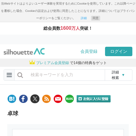
当Webサイトはよりよいユーザー体験を実現するためにCookieを使用しています。これ以降ページ
を遷移した場合、Cookieの設定および使用に同意したことになります。詳細についてはプライバシ
ーポリシーをご覧ください。
詳細
同意
1600
総会員数
万人
突破！
会員登録
ログイン
プレミアム会員登録
で14個の特典をゲット
詳細
▼
検索
卓球