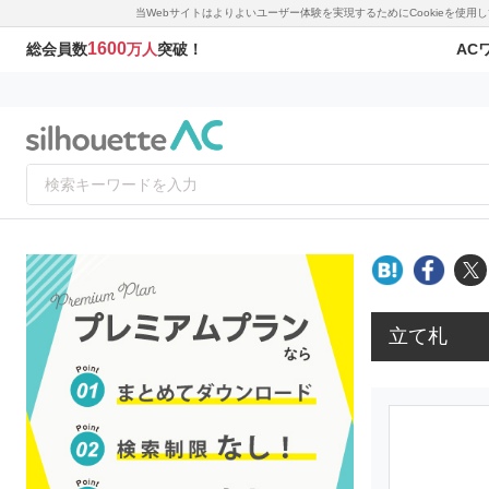
当Webサイトはよりよいユーザー体験を実現するためにCookieを使
1600
AC
総会員数
万人
突破！
立て札