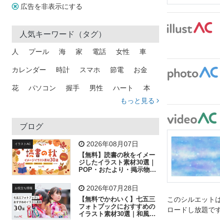
広告を非表示にする
人気キーワード（タグ）
人
プール
海
家
電話
女性
車
カレンダー
時計
スマホ
節電
お金
花
パソコン
握手
男性
ハート
本
もっと見る
矢印
猫
手
メール
トラック
木
犬
吹き出し
カメラ
星
プレゼント
ブログ
飛行機
グラフ
ビル
魚
家族
書類
2026年08月07日
イラストAC
【無料】読書の秋をイメー
歩く
工場
会社
太陽
キラキラ
ジしたイラスト素材30選｜
POP・おたより・掲示物に
おすすめ
人物
虫眼鏡
花火
電車
ビジネス
2026年07月28日
お役立ち情報
子供
作業員
葉
相談
ピクトグラム
【無料でかわいく】七五三
このシルエットは
フォトブックにおすすめの
ロードし放題で
イラスト素材30選｜和風の