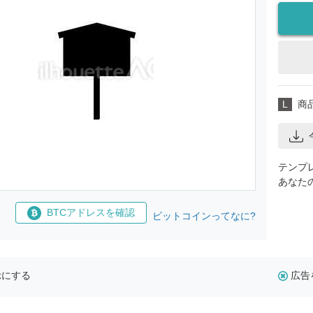
L
商
テンプ
あなた
BTCアドレスを確認
ビットコインってなに?
示にする
広告