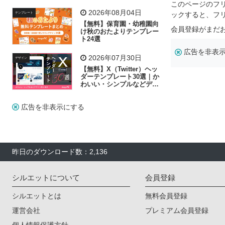
飾り付け素材が揃う
このページのフ
2026年08月04日
ックすると、フ
テンプレート
【無料】保育園・幼稚園向
会員登録がまだ
け秋のおたよりテンプレー
ト24選
広告を非表
2026年07月30日
デザイン
【無料】X（Twitter）ヘッ
ダーテンプレート30選｜か
わいい・シンプルなどデザ
イン別に紹介
広告を非表示にする
昨日のダウンロード数：2,136
シルエットについて
会員登録
シルエットとは
無料会員登録
運営会社
プレミアム会員登録
個人情報保護方針