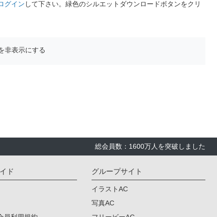
ログイン
して下さい。緑色のシルエットダウンロードボタンをクリ
を非表示にする
総会員数：1600万人を突破しました
イド
グループサイト
イラストAC
写真AC
会員利用規約
フリービーAC