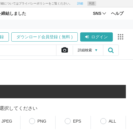
す。詳細についてはプライバシーポリシーをご覧ください。
詳細
同意
を締結しました
SNS
ヘルプ
録
ダウンロード会員登録 ( 無料 )
ログイン
詳細
検索
▼
選択してください
JPEG
PNG
EPS
ALL