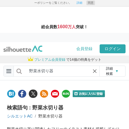
ーポリシーをご覧ください。
詳細
同意
1600
総会員数
万人
突破！
会員登録
ログイン
プレミアム会員登録
で14個の特典をゲット
詳細
▼
検索
検索語句 : 野菜水切り器
シルエットAC
野菜水切り器
野菜水切り器に関連したフリーのイラスト素材を掲載しており