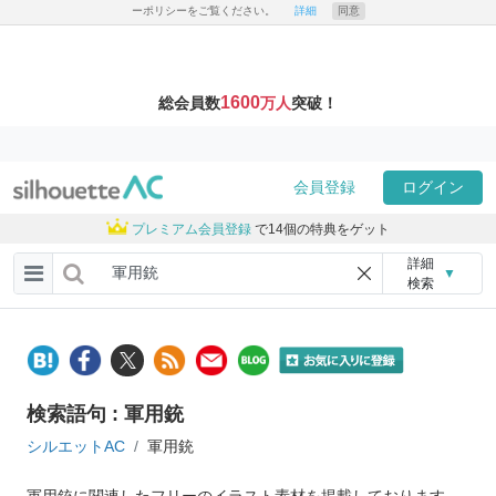
ーポリシーをご覧ください。
詳細
同意
1600
総会員数
万人
突破！
会員登録
ログイン
プレミアム会員登録
で14個の特典をゲット
詳細
▼
検索
検索語句 : 軍用銃
シルエットAC
軍用銃
軍用銃に関連したフリーのイラスト素材を掲載しております。