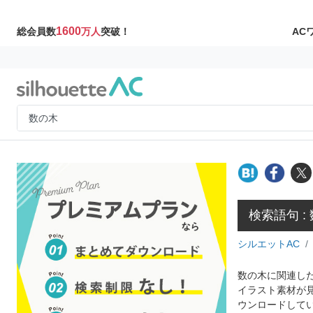
1600
AC
総会員数
万人
突破！
検索語句 :
シルエットAC
数の木に関連した
イラスト素材が
ウンロードして