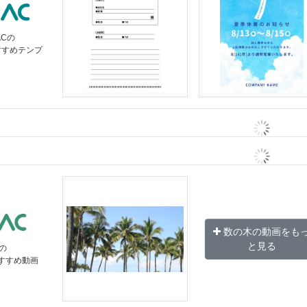
ACの
すすめテンプ
ト
数の木の動画をも
と見る
の
すすめ動画