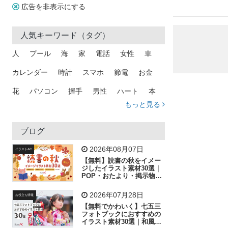
広告を非表示にする
人気キーワード（タグ）
人
プール
海
家
電話
女性
車
カレンダー
時計
スマホ
節電
お金
花
パソコン
握手
男性
ハート
本
もっと見る
矢印
猫
手
メール
トラック
木
犬
吹き出し
カメラ
星
プレゼント
ブログ
飛行機
グラフ
ビル
魚
家族
書類
2026年08月07日
イラストAC
【無料】読書の秋をイメー
歩く
工場
会社
太陽
キラキラ
ジしたイラスト素材30選｜
POP・おたより・掲示物に
おすすめ
人物
虫眼鏡
花火
電車
ビジネス
2026年07月28日
お役立ち情報
子供
作業員
葉
相談
ピクトグラム
【無料でかわいく】七五三
フォトブックにおすすめの
イラスト素材30選｜和風の