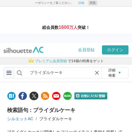
ーポリシーをご覧ください。
詳細
同意
1600
総会員数
万人
突破！
会員登録
ログイン
プレミアム会員登録
で14個の特典をゲット
詳細
▼
検索
検索語句 : ブライダルケーキ
シルエットAC
ブライダルケーキ
ブライダルケーキに関連したフリーのイラスト素材を掲載して