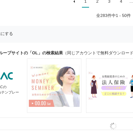
1
2
3
4
...
全
283
件中1 - 50件
示にする
ループサイトの「OL」の検索結果
（同じアカウントで無料ダウンロー
ACの
めテンプレー