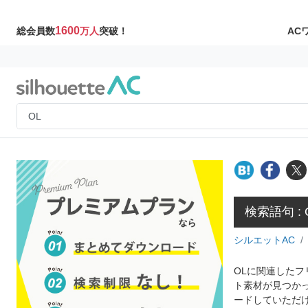
1600
AC
総会員数
万人
突破！
検索語句 : 
シルエットAC
OLに関連したフ
ト素材が見つか
ードしていただ