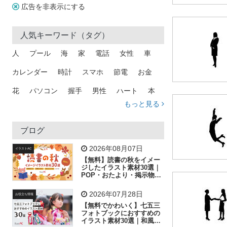
広告を非表示にする
人気キーワード（タグ）
人
プール
海
家
電話
女性
車
カレンダー
時計
スマホ
節電
お金
花
パソコン
握手
男性
ハート
本
もっと見る
矢印
猫
手
メール
トラック
木
犬
吹き出し
カメラ
星
プレゼント
ブログ
飛行機
グラフ
ビル
魚
家族
書類
2026年08月07日
イラストAC
【無料】読書の秋をイメー
歩く
工場
会社
太陽
キラキラ
ジしたイラスト素材30選｜
POP・おたより・掲示物に
おすすめ
人物
虫眼鏡
花火
電車
ビジネス
2026年07月28日
お役立ち情報
子供
作業員
葉
相談
ピクトグラム
【無料でかわいく】七五三
フォトブックにおすすめの
イラスト素材30選｜和風の