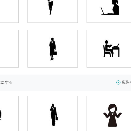
示にする
広告