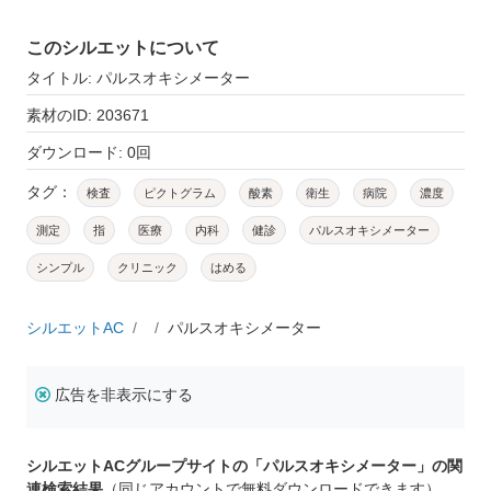
このシルエットについて
タイトル: パルスオキシメーター
素材のID: 203671
ダウンロード: 0回
タグ：
検査
ピクトグラム
酸素
衛生
病院
濃度
測定
指
医療
内科
健診
パルスオキシメーター
シンプル
クリニック
はめる
シルエットAC
パルスオキシメーター
広告を非表示にする
シルエットACグループサイトの「パルスオキシメーター」の関
連検索結果
（同じアカウントで無料ダウンロードできます）