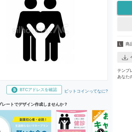
L
商
テンプ
あなた
BTCアドレスを確認
ビットコインってなに?
プレートでデザイン作成しませんか？