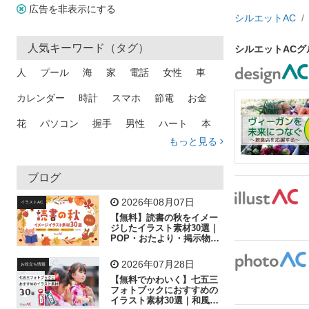
広告を非表示にする
シルエットAC
人気キーワード（タグ）
シルエットAC
人
プール
海
家
電話
女性
車
カレンダー
時計
スマホ
節電
お金
花
パソコン
握手
男性
ハート
本
もっと見る
矢印
猫
手
メール
トラック
木
犬
吹き出し
カメラ
星
プレゼント
ブログ
飛行機
グラフ
ビル
魚
家族
書類
2026年08月07日
イラストAC
【無料】読書の秋をイメー
歩く
工場
会社
太陽
キラキラ
ジしたイラスト素材30選｜
POP・おたより・掲示物に
おすすめ
人物
虫眼鏡
花火
電車
ビジネス
2026年07月28日
お役立ち情報
子供
作業員
葉
相談
ピクトグラム
【無料でかわいく】七五三
フォトブックにおすすめの
イラスト素材30選｜和風の