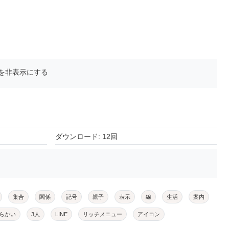
を非表示にする
ダウンロード: 12回
集合
関係
記号
親子
表示
線
生活
案内
らかい
3人
LINE
リッチメニュー
アイコン