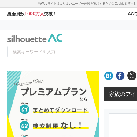
当Webサイトはよりよいユーザー体験を実現するためにCookieを使
1600
AC
総会員数
万人
突破！
家族のアイ