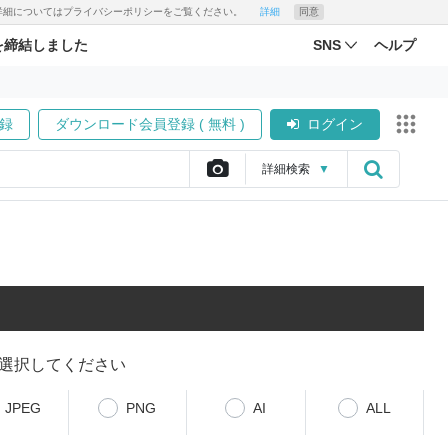
す。詳細についてはプライバシーポリシーをご覧ください。
詳細
同意
を締結しました
SNS
ヘルプ
録
ダウンロード会員登録 ( 無料 )
ログイン
詳細
検索
▼
選択してください
JPEG
PNG
AI
ALL