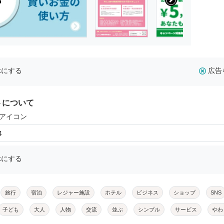
示にする
広告
トについて
のアイコン
4
示にする
旅行
宿泊
レジャー施設
ホテル
ビジネス
ショップ
SNS
子ども
大人
人物
交流
並ぶ
シンプル
サービス
やわ