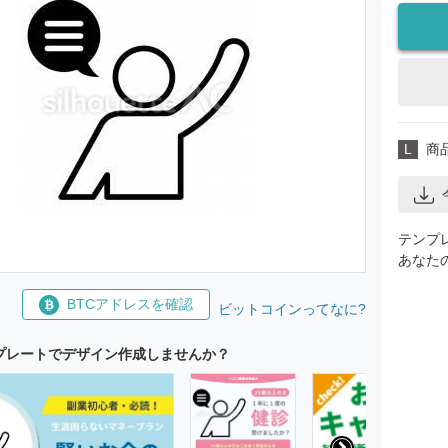
L
商
テンプ
あなた
BTCアドレスを確認
ビットコインってなに?
プレートでデザイン作成しませんか？