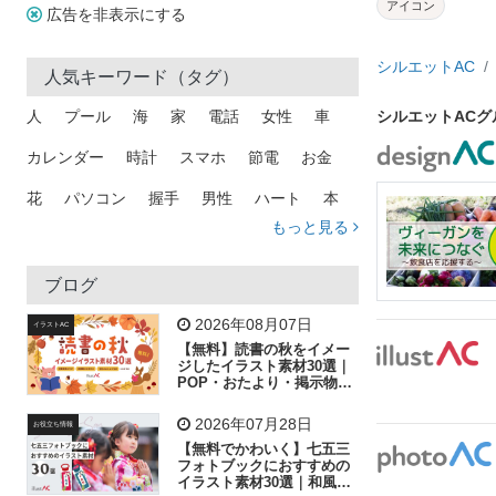
アイコン
広告を非表示にする
シルエットAC
人気キーワード（タグ）
人
プール
海
家
電話
女性
車
シルエットAC
カレンダー
時計
スマホ
節電
お金
花
パソコン
握手
男性
ハート
本
もっと見る
矢印
猫
手
メール
トラック
木
犬
吹き出し
カメラ
星
プレゼント
ブログ
飛行機
グラフ
ビル
魚
家族
書類
2026年08月07日
イラストAC
【無料】読書の秋をイメー
歩く
工場
会社
太陽
キラキラ
ジしたイラスト素材30選｜
POP・おたより・掲示物に
おすすめ
人物
虫眼鏡
花火
電車
ビジネス
2026年07月28日
お役立ち情報
子供
作業員
葉
相談
ピクトグラム
【無料でかわいく】七五三
フォトブックにおすすめの
イラスト素材30選｜和風の