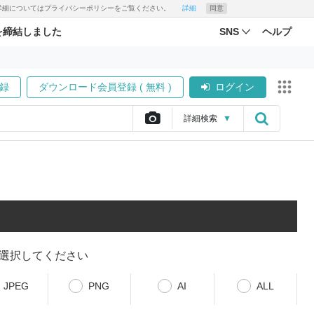
す。詳細についてはプライバシーポリシーをご覧ください。
詳細
同意
を締結しました
SNS
ヘルプ
録
ダウンロード会員登録 ( 無料 )
ログイン
詳細
検索
▼
選択してください
JPEG
PNG
AI
ALL