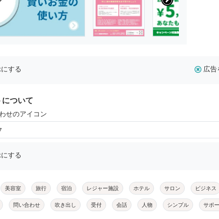
示にする
広告
トについて
合わせのアイコン
7
示にする
美容室
旅行
宿泊
レジャー施設
ホテル
サロン
ビジネス
問い合わせ
吹き出し
受付
会話
人物
シンプル
サポ