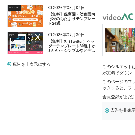
飾り付け素材が揃う
2026年08月04日
テンプレート
【無料】保育園・幼稚園向
け秋のおたよりテンプレー
ト24選
2026年07月30日
デザイン
【無料】X（Twitter）ヘッ
ダーテンプレート30選｜か
わいい・シンプルなどデザ
イン別に紹介
広告を非表示にする
このシルエットは
が無料でダウン
このページのフ
ックすると、フ
会員登録がまだ
広告を非表