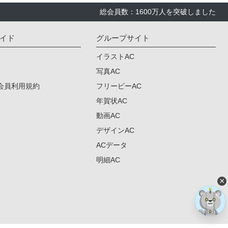
総会員数：1600万人を突破しました
イド
グループサイト
イラストAC
写真AC
会員利用規約
フリービーAC
年賀状AC
動画AC
デザインAC
ACデータ
明細AC
×