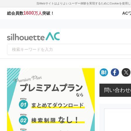
当Webサイトはよりよいユーザー体験を実現するためにCookieを使
1600
AC
総会員数
万人
突破！
問い合わせ