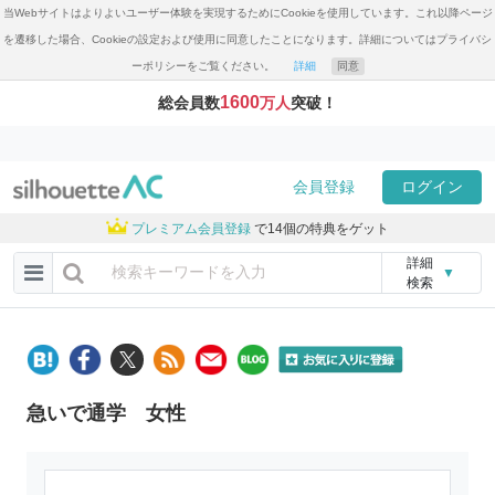
当Webサイトはよりよいユーザー体験を実現するためにCookieを使用しています。これ以降ページ
を遷移した場合、Cookieの設定および使用に同意したことになります。詳細についてはプライバシ
ーポリシーをご覧ください。
詳細
同意
1600
総会員数
万人
突破！
会員登録
ログイン
プレミアム会員登録
で14個の特典をゲット
詳細
▼
検索
急いで通学 女性