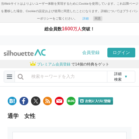
当Webサイトはよりよいユーザー体験を実現するためにCookieを使用しています。これ以降ページ
を遷移した場合、Cookieの設定および使用に同意したことになります。詳細についてはプライバシ
ーポリシーをご覧ください。
詳細
同意
1600
総会員数
万人
突破！
会員登録
ログイン
プレミアム会員登録
で14個の特典をゲット
詳細
▼
検索
通学 女性