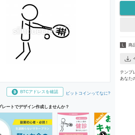
L
商
テンプ
あなた
BTCアドレスを確認
ビットコインってなに?
プレートでデザイン作成しませんか？