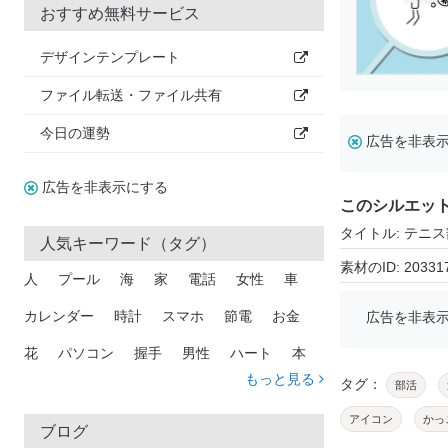
おすすめ無料サービス
デザインテンプレート
ファイル転送・ファイル共有
今日の運勢
広告を非表
広告を非表示にする
このシルエッ
タイトル: テニス
人気キーワード（タグ）
素材のID: 20331
人
プール
海
家
電話
女性
車
カレンダー
時計
スマホ
節電
お金
広告を非表
花
パソコン
握手
男性
ハート
本
もっと見る
タグ：
部活
矢印
猫
手
メール
トラック
木
アイコン
かっ
犬
吹き出し
カメラ
星
プレゼント
ブログ