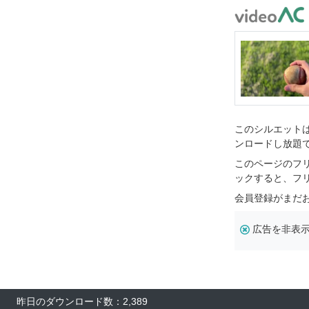
このシルエットは
ンロードし放題
このページのフ
ックすると、フ
会員登録がまだ
広告を非表
昨日のダウンロード数：2,389