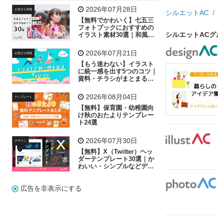
飛行機
グラフ
ビル
魚
家族
書類
2026年07月28日
お役立ち情報
シルエットAC
【無料でかわいく】七五三
歩く
工場
会社
太陽
キラキラ
フォトブックにおすすめの
シルエットAC
イラスト素材30選｜和風の
飾り付け素材が揃う
人物
虫眼鏡
花火
電車
ビジネス
2026年07月21日
お役立ち情報
子供
作業員
葉
相談
ピクトグラム
【もう迷わない】イラスト
に統一感を出す5つのコツ｜
資料・チラシがまとまるフ
リー素材の選び方
2026年08月04日
テンプレート
【無料】保育園・幼稚園向
け秋のおたよりテンプレー
ト24選
2026年07月30日
デザイン
【無料】X（Twitter）ヘッ
ダーテンプレート30選｜か
わいい・シンプルなどデザ
イン別に紹介
広告を非表示にする