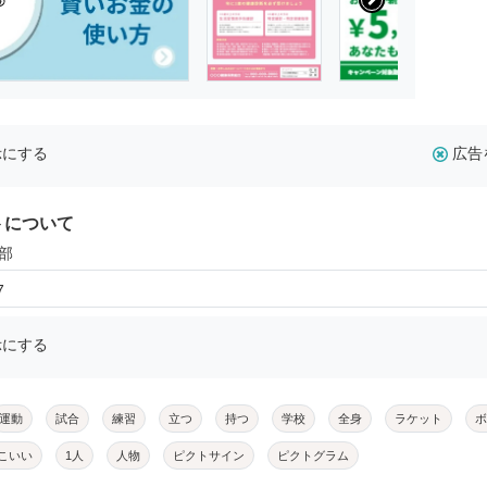
示にする
広告
トについて
部
7
示にする
運動
試合
練習
立つ
持つ
学校
全身
ラケット
ボ
こいい
1人
人物
ピクトサイン
ピクトグラム