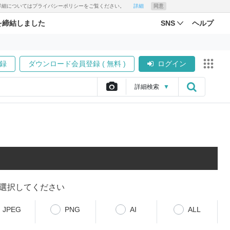
す。詳細についてはプライバシーポリシーをご覧ください。
詳細
同意
を締結しました
SNS
ヘルプ
録
ダウンロード会員登録 ( 無料 )
ログイン
詳細
検索
▼
選択してください
JPEG
PNG
AI
ALL