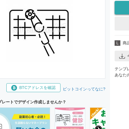
L
商
テンプ
あなた
BTCアドレスを確認
ビットコインってなに?
プレートでデザイン作成しませんか？