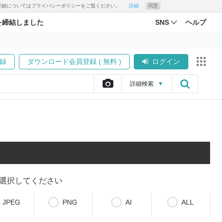
す。詳細についてはプライバシーポリシーをご覧ください。
詳細
同意
を締結しました
SNS
ヘルプ
録
ダウンロード会員登録 ( 無料 )
ログイン
詳細
検索
▼
選択してください
JPEG
PNG
AI
ALL