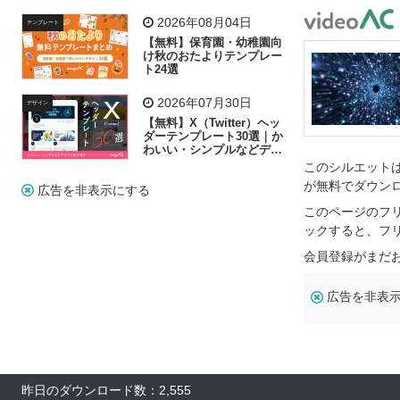
飾り付け素材が揃う
2026年08月04日
テンプレート
【無料】保育園・幼稚園向
け秋のおたよりテンプレー
ト24選
2026年07月30日
デザイン
【無料】X（Twitter）ヘッ
ダーテンプレート30選｜か
わいい・シンプルなどデザ
イン別に紹介
このシルエットは
が無料でダウン
広告を非表示にする
このページのフ
ックすると、フ
会員登録がまだ
広告を非表
昨日のダウンロード数：2,555