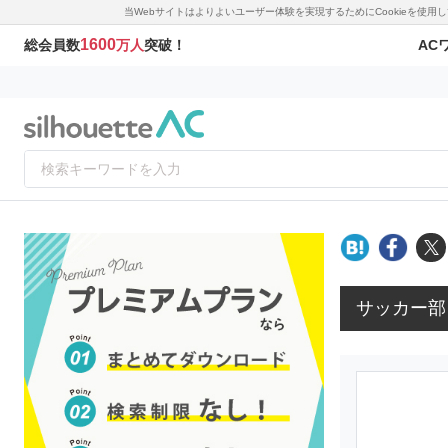
当Webサイトはよりよいユーザー体験を実現するためにCookieを使
1600
AC
総会員数
万人
突破！
サッカー部