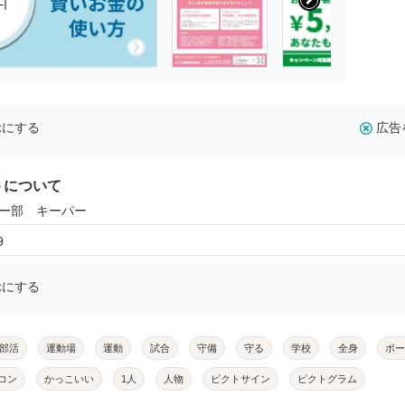
示にする
広告
トについて
カー部 キーパー
9
示にする
部活
運動場
運動
試合
守備
守る
学校
全身
ボー
コン
かっこいい
1人
人物
ピクトサイン
ピクトグラム