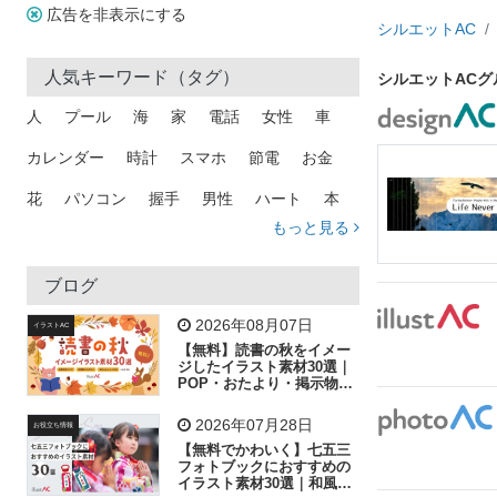
広告を非表示にする
シルエットAC
人気キーワード（タグ）
シルエットAC
人
プール
海
家
電話
女性
車
カレンダー
時計
スマホ
節電
お金
花
パソコン
握手
男性
ハート
本
もっと見る
矢印
猫
手
メール
トラック
木
犬
吹き出し
カメラ
星
プレゼント
ブログ
飛行機
グラフ
ビル
魚
家族
書類
2026年08月07日
イラストAC
【無料】読書の秋をイメー
歩く
工場
会社
太陽
キラキラ
ジしたイラスト素材30選｜
POP・おたより・掲示物に
おすすめ
人物
虫眼鏡
花火
電車
ビジネス
2026年07月28日
お役立ち情報
子供
作業員
葉
相談
ピクトグラム
【無料でかわいく】七五三
フォトブックにおすすめの
イラスト素材30選｜和風の