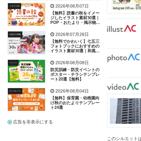
飛行機
グラフ
ビル
魚
家族
書類
2026年08月07日
イラストAC
【無料】読書の秋をイメー
歩く
工場
会社
太陽
キラキラ
ジしたイラスト素材30選｜
POP・おたより・掲示物に
おすすめ
人物
虫眼鏡
花火
電車
ビジネス
2026年07月28日
お役立ち情報
子供
作業員
葉
相談
ピクトグラム
【無料でかわいく】七五三
フォトブックにおすすめの
イラスト素材30選｜和風の
飾り付け素材が揃う
2026年08月08日
イベント
防災訓練・防災イベントの
ポスター・チラシテンプレ
ート20選【無料】
2026年08月04日
テンプレート
【無料】保育園・幼稚園向
け秋のおたよりテンプレー
ト24選
広告を非表示にする
このシルエットは